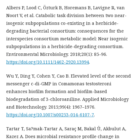
Albers P, Lood C, Özturk B, Horemans B, Lavigne R, van
Noort V, et al. Catabolic task division between two near-
isogenic subpopulations co-existing in a herbicide-
degrading bacterial consortium: consequences for the
interspecies consortium metabolic model: Near isogenic
subpopulations in a herbicide-degrading consortium.
Environmental Microbiology. 2018;20(1): 85–96.
https://doi.org/10.1111/1462-2920.13994
.
Wu Y, Ding Y, Cohen Y, Cao B. Elevated level of the second
messenger c-di-GMP in Comamonas testosteroni
enhances biofilm formation and biofilm-based
biodegradation of 3-chloroaniline. Applied Microbiology
and Biotechnology. 2015;99(4): 1967–1976.
https://doi.org/10.1007/s00253-014-6107-7
.
Tartar T, Sa?mak-Tartar A, Saraç M, Bakal Ü, Akbulut A,
Kazez A. Does microbial resistance profile change in