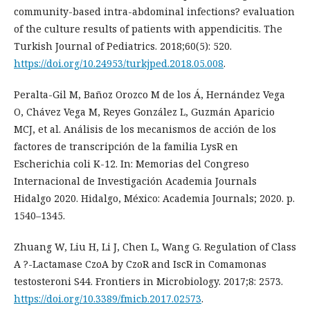
community-based intra-abdominal infections? evaluation
of the culture results of patients with appendicitis. The
Turkish Journal of Pediatrics. 2018;60(5): 520.
https://doi.org/10.24953/turkjped.2018.05.008
.
Peralta-Gil M, Bañoz Orozco M de los Á, Hernández Vega
O, Chávez Vega M, Reyes González L, Guzmán Aparicio
MCJ, et al. Análisis de los mecanismos de acción de los
factores de transcripción de la familia LysR en
Escherichia coli K-12. In: Memorias del Congreso
Internacional de Investigación Academia Journals
Hidalgo 2020. Hidalgo, México: Academia Journals; 2020. p.
1540–1345.
Zhuang W, Liu H, Li J, Chen L, Wang G. Regulation of Class
A ?-Lactamase CzoA by CzoR and IscR in Comamonas
testosteroni S44. Frontiers in Microbiology. 2017;8: 2573.
https://doi.org/10.3389/fmicb.2017.02573
.