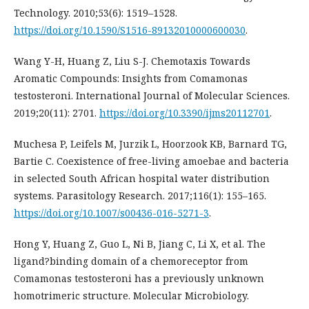
Technology. 2010;53(6): 1519–1528.
https://doi.org/10.1590/S1516-89132010000600030
.
Wang Y-H, Huang Z, Liu S-J. Chemotaxis Towards
Aromatic Compounds: Insights from Comamonas
testosteroni. International Journal of Molecular Sciences.
2019;20(11): 2701.
https://doi.org/10.3390/ijms20112701
.
Muchesa P, Leifels M, Jurzik L, Hoorzook KB, Barnard TG,
Bartie C. Coexistence of free-living amoebae and bacteria
in selected South African hospital water distribution
systems. Parasitology Research. 2017;116(1): 155–165.
https://doi.org/10.1007/s00436-016-5271-3
.
Hong Y, Huang Z, Guo L, Ni B, Jiang C, Li X, et al. The
ligand?binding domain of a chemoreceptor from
Comamonas testosteroni has a previously unknown
homotrimeric structure. Molecular Microbiology.