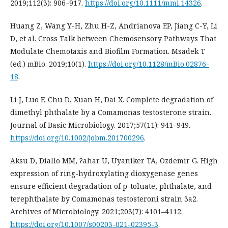
2019;112(3): 906–917.
https://doi.org/10.1111/mmi.14326
.
Huang Z, Wang Y-H, Zhu H-Z, Andrianova EP, Jiang C-Y, Li
D, et al. Cross Talk between Chemosensory Pathways That
Modulate Chemotaxis and Biofilm Formation. Msadek T
(ed.) mBio. 2019;10(1).
https://doi.org/10.1128/mBio.02876-
18
.
Li J, Luo F, Chu D, Xuan H, Dai X. Complete degradation of
dimethyl phthalate by a Comamonas testosterone strain.
Journal of Basic Microbiology. 2017;57(11): 941–949.
https://doi.org/10.1002/jobm.201700296
.
Aksu D, Diallo MM, ?ahar U, Uyaniker TA, Ozdemir G. High
expression of ring-hydroxylating dioxygenase genes
ensure efficient degradation of p-toluate, phthalate, and
terephthalate by Comamonas testosteroni strain 3a2.
Archives of Microbiology. 2021;203(7): 4101–4112.
https://doi.org/10.1007/s00203-021-02395-3
.