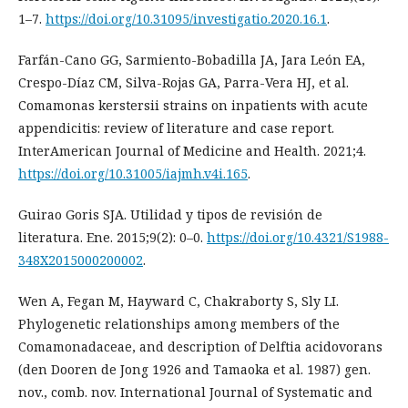
1–7.
https://doi.org/10.31095/investigatio.2020.16.1
.
Farfán-Cano GG, Sarmiento-Bobadilla JA, Jara León EA,
Crespo-Díaz CM, Silva-Rojas GA, Parra-Vera HJ, et al.
Comamonas kerstersii strains on inpatients with acute
appendicitis: review of literature and case report.
InterAmerican Journal of Medicine and Health. 2021;4.
https://doi.org/10.31005/iajmh.v4i.165
.
Guirao Goris SJA. Utilidad y tipos de revisión de
literatura. Ene. 2015;9(2): 0–0.
https://doi.org/10.4321/S1988-
348X2015000200002
.
Wen A, Fegan M, Hayward C, Chakraborty S, Sly LI.
Phylogenetic relationships among members of the
Comamonadaceae, and description of Delftia acidovorans
(den Dooren de Jong 1926 and Tamaoka et al. 1987) gen.
nov., comb. nov. International Journal of Systematic and