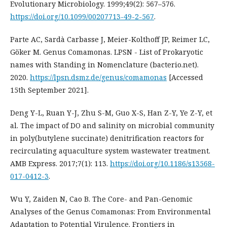
Evolutionary Microbiology. 1999;49(2): 567–576.
https://doi.org/10.1099/00207713-49-2-567
.
Parte AC, Sardà Carbasse J, Meier-Kolthoff JP, Reimer LC,
Göker M. Genus Comamonas. LPSN - List of Prokaryotic
names with Standing in Nomenclature (bacterio.net).
2020.
https://lpsn.dsmz.de/genus/comamonas
[Accessed
15th September 2021].
Deng Y-L, Ruan Y-J, Zhu S-M, Guo X-S, Han Z-Y, Ye Z-Y, et
al. The impact of DO and salinity on microbial community
in poly(butylene succinate) denitrification reactors for
recirculating aquaculture system wastewater treatment.
AMB Express. 2017;7(1): 113.
https://doi.org/10.1186/s13568-
017-0412-3
.
Wu Y, Zaiden N, Cao B. The Core- and Pan-Genomic
Analyses of the Genus Comamonas: From Environmental
Adaptation to Potential Virulence. Frontiers in