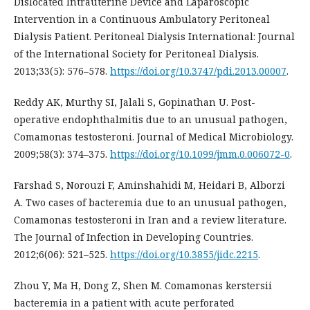
Dislocated Intrauterine Device and Laparoscopic
Intervention in a Continuous Ambulatory Peritoneal
Dialysis Patient. Peritoneal Dialysis International: Journal
of the International Society for Peritoneal Dialysis.
2013;33(5): 576–578.
https://doi.org/10.3747/pdi.2013.00007
.
Reddy AK, Murthy SI, Jalali S, Gopinathan U. Post-
operative endophthalmitis due to an unusual pathogen,
Comamonas testosteroni. Journal of Medical Microbiology.
2009;58(3): 374–375.
https://doi.org/10.1099/jmm.0.006072-0
.
Farshad S, Norouzi F, Aminshahidi M, Heidari B, Alborzi
A. Two cases of bacteremia due to an unusual pathogen,
Comamonas testosteroni in Iran and a review literature.
The Journal of Infection in Developing Countries.
2012;6(06): 521–525.
https://doi.org/10.3855/jidc.2215
.
Zhou Y, Ma H, Dong Z, Shen M. Comamonas kerstersii
bacteremia in a patient with acute perforated