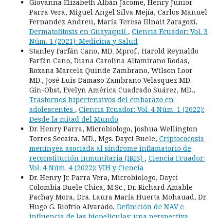
Giovanna Elizabeth Albán Jácome, Henry Junior
Parra Vera, Miguel Angel Silva Mejía, Carlos Manuel
Fernandez Andreu, María Teresa Illnait Zaragozí,
Dermatofitosis en Guayaquil
,
Ciencia Ecuador: Vol. 3
Núm. 1 (2021): Medicina y Salud
Stanley Farfán Cano, MD. Mprof., Harold Reynaldo
Farfán Cano, Diana Carolina Altamirano Rodas,
Roxana Marcela Quinde Zambrano, Wilson Loor
MD., José Luis Damaso Zambrano Velasquez MD.
Gin-Obst, Evelyn América Cuadrado Suárez, MD.,
Trastornos hipertensivos del embarazo en
adolescentes
,
Ciencia Ecuador: Vol. 4 Núm. 1 (2022):
Desde la mitad del Mundo
Dr. Henry Parra, Microbiologo, Joshua Wellington
Torres Secaira, MD., Mgs. Dayci Buele,
Criptococosis
meníngea asociada al síndrome inflamatorio de
reconstitución inmunitaria (IRIS)
,
Ciencia Ecuador:
Vol. 4 Núm. 4 (2022): VIH y Ciencia
Dr. Henry Jr. Parra Vera, Microbiologo, Dayci
Colombia Buele Chica, M.Sc., Dr. Richard Amable
Pachay Mora, Dra. Laura María Huerta Mohauad, Dr.
Hugo G. Riofrio Alvarado,
Definición de NAV e
influencia de las biopelículas: una perspectiva