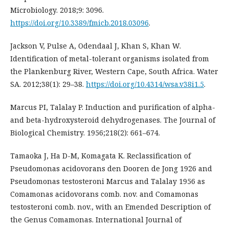
Microbiology. 2018;9: 3096.
https://doi.org/10.3389/fmicb.2018.03096
.
Jackson V, Pulse A, Odendaal J, Khan S, Khan W.
Identification of metal-tolerant organisms isolated from
the Plankenburg River, Western Cape, South Africa. Water
SA. 2012;38(1): 29–38.
https://doi.org/10.4314/wsa.v38i1.5
.
Marcus PI, Talalay P. Induction and purification of alpha-
and beta-hydroxysteroid dehydrogenases. The Journal of
Biological Chemistry. 1956;218(2): 661–674.
Tamaoka J, Ha D-M, Komagata K. Reclassification of
Pseudomonas acidovorans den Dooren de Jong 1926 and
Pseudomonas testosteroni Marcus and Talalay 1956 as
Comamonas acidovorans comb. nov. and Comamonas
testosteroni comb. nov., with an Emended Description of
the Genus Comamonas. International Journal of