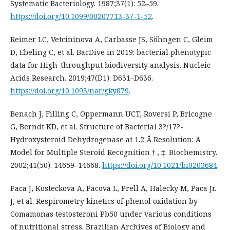
Systematic Bacteriology. 1987;37(1): 52–59.
https://doi.org/10.1099/00207713-37-1-52
.
Reimer LC, Vetcininova A, Carbasse JS, Söhngen C, Gleim
D, Ebeling C, et al. BacDive in 2019: bacterial phenotypic
data for High-throughput biodiversity analysis. Nucleic
Acids Research. 2019;47(D1): D631–D636.
https://doi.org/10.1093/nar/gky879
.
Benach J, Filling C, Oppermann UCT, Roversi P, Bricogne
G, Berndt KD, et al. Structure of Bacterial 3?/17?-
Hydroxysteroid Dehydrogenase at 1.2 Å Resolution: A
Model for Multiple Steroid Recognition † , ‡. Biochemistry.
2002;41(50): 14659–14668.
https://doi.org/10.1021/bi0203684
.
Paca J, Kosteckova A, Pacova L, Prell A, Halecky M, Paca Jr.
J, et al. Respirometry kinetics of phenol oxidation by
Comamonas testosteroni Pb50 under various conditions
of nutritional stress. Brazilian Archives of Biology and