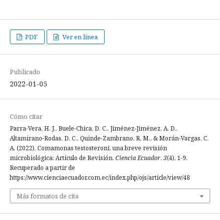
PDF
Ver en línea
Publicado
2022-01-05
Cómo citar
Parra-Vera, H. J., Buele-Chica, D. C., Jiménez-Jiménez, A. D.,
Altamirano-Rodas, D. C., Quinde-Zambrano, R. M., & Morán-Vargas, C.
A. (2022). Comamonas testosteroni, una breve revisión
microbiológica: Artículo de Revisión.
Ciencia Ecuador
,
3
(4), 1-9.
Recuperado a partir de
https://www.cienciaecuador.com.ec/index.php/ojs/article/view/48
Más formatos de cita