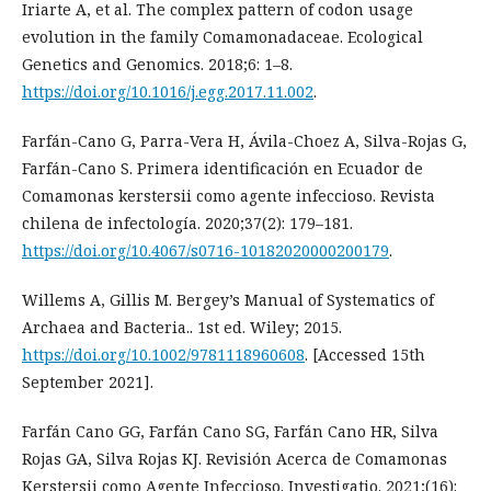
Iriarte A, et al. The complex pattern of codon usage
evolution in the family Comamonadaceae. Ecological
Genetics and Genomics. 2018;6: 1–8.
https://doi.org/10.1016/j.egg.2017.11.002
.
Farfán-Cano G, Parra-Vera H, Ávila-Choez A, Silva-Rojas G,
Farfán-Cano S. Primera identificación en Ecuador de
Comamonas kerstersii como agente infeccioso. Revista
chilena de infectología. 2020;37(2): 179–181.
https://doi.org/10.4067/s0716-10182020000200179
.
Willems A, Gillis M. Bergey’s Manual of Systematics of
Archaea and Bacteria.. 1st ed. Wiley; 2015.
https://doi.org/10.1002/9781118960608
. [Accessed 15th
September 2021].
Farfán Cano GG, Farfán Cano SG, Farfán Cano HR, Silva
Rojas GA, Silva Rojas KJ. Revisión Acerca de Comamonas
Kerstersii como Agente Infeccioso. Investigatio. 2021;(16):