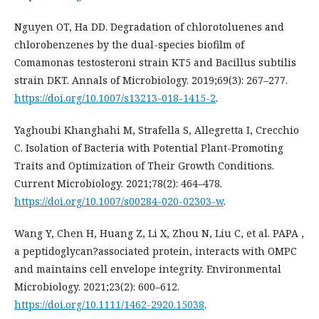
Nguyen OT, Ha DD. Degradation of chlorotoluenes and
chlorobenzenes by the dual-species biofilm of
Comamonas testosteroni strain KT5 and Bacillus subtilis
strain DKT. Annals of Microbiology. 2019;69(3): 267–277.
https://doi.org/10.1007/s13213-018-1415-2
.
Yaghoubi Khanghahi M, Strafella S, Allegretta I, Crecchio
C. Isolation of Bacteria with Potential Plant-Promoting
Traits and Optimization of Their Growth Conditions.
Current Microbiology. 2021;78(2): 464–478.
https://doi.org/10.1007/s00284-020-02303-w
.
Wang Y, Chen H, Huang Z, Li X, Zhou N, Liu C, et al. PAPA ,
a peptidoglycan?associated protein, interacts with OMPC
and maintains cell envelope integrity. Environmental
Microbiology. 2021;23(2): 600–612.
https://doi.org/10.1111/1462-2920.15038
.