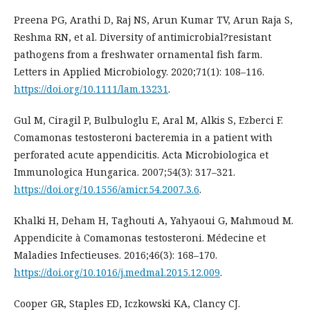
Preena PG, Arathi D, Raj NS, Arun Kumar TV, Arun Raja S,
Reshma RN, et al. Diversity of antimicrobial?resistant
pathogens from a freshwater ornamental fish farm.
Letters in Applied Microbiology. 2020;71(1): 108–116.
https://doi.org/10.1111/lam.13231
.
Gul M, Ciragil P, Bulbuloglu E, Aral M, Alkis S, Ezberci F.
Comamonas testosteroni bacteremia in a patient with
perforated acute appendicitis. Acta Microbiologica et
Immunologica Hungarica. 2007;54(3): 317–321.
https://doi.org/10.1556/amicr.54.2007.3.6
.
Khalki H, Deham H, Taghouti A, Yahyaoui G, Mahmoud M.
Appendicite à Comamonas testosteroni. Médecine et
Maladies Infectieuses. 2016;46(3): 168–170.
https://doi.org/10.1016/j.medmal.2015.12.009
.
Cooper GR, Staples ED, Iczkowski KA, Clancy CJ.