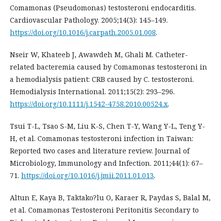
Comamonas (Pseudomonas) testosteroni endocarditis.
Cardiovascular Pathology. 2005;14(3): 145–149.
https://doi.org/10.1016/j.carpath.2005.01.008
.
Nseir W, Khateeb J, Awawdeh M, Ghali M. Catheter-
related bacteremia caused by Comamonas testosteroni in
a hemodialysis patient: CRB caused by C. testosteroni.
Hemodialysis International. 2011;15(2): 293–296.
https://doi.org/10.1111/j.1542-4758.2010.00524.x
.
Tsui T-L, Tsao S-M, Liu K-S, Chen T-Y, Wang Y-L, Teng Y-
H, et al. Comamonas testosteroni infection in Taiwan:
Reported two cases and literature review. Journal of
Microbiology, Immunology and Infection. 2011;44(1): 67–
71.
https://doi.org/10.1016/j.jmii.2011.01.013
.
Altun E, Kaya B, Taktako?lu O, Karaer R, Paydas S, Balal M,
et al. Comamonas Testosteroni Peritonitis Secondary to