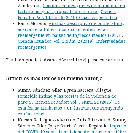
Zambrano ,
Complicaciones graves de neumonía en
lactante mayor, a propósito de un caso
,
Ciencia
Ecuador: Vol. 1 Núm. 6 (2019): Casos en pediatría
Karla Moreno,
Análisis descriptivo de la literatura,
acerca de la tuberculosis como enfermedad
reemergente en países de ingresos medios [2017]
,
Ciencia Ecuador: Vol. 1 Núm. 2 (2019): Enfermedades
reemergentes
También puede {advancedSearchLink} para este artículo.
Artículos más leídos del mismo autor/a
Sunny Sánchez-Giler, Byron Barrera-Ollague,
Femicidio íntimo y las teorías de la violencia de
pareja
,
Ciencia Ecuador: Vol. 5 Núm. 21 (2023): De
esta forma arribamos a un lustrum contribuyendo
con la Ciencia
Nelson Rodríguez-Alvarado, Luis Bitar-Auad, Sunny
Sánchez Giler, Jorge Osiris García-Regalado,
Impacto
del COVID-19 sobre la actividad de la cirugía estética