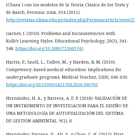
(Chaea ) con los modelos de la Teoría Clásica de los Tests y
de Rasch. Persona; núm. 014 (2011).
http://revistas.ulima.edu.pe/index.php/Persona/article/view/2
Garner, I. (2010). Problems and Inconsistencies with
Kolb’s Learning Styles. Educational Psychology, 20(3), 341-
348.
https://doi.org/10.1080/713663745
Harris, P., Snell, L., Talbot, M., y Harden, R. M. (2010).
Competency-based medical education: Implications for
undergraduate programs. Medical Teacher, 32(8), 646-650.
https://doi.org/10.3109/0142159X.2010.500703
Hernández, H. A., y Barrera, A. E. P. (2018). VALIDACIÓN DE
UN INSTRUMENTO DE INVESTIGACION PARA EL DISEÑO DE
UNA METODOLOGÍA DE AUTOEVALUACIÓN DEL SISTEMA
DE GESTIÓN AMBIENTAL. 9(1), 8.
Hernández-Torrano, D., Ali, S., y Chan, C.-K. (2017). First