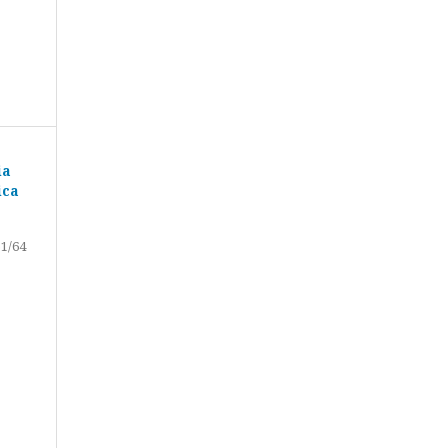
ia
ica
51/64