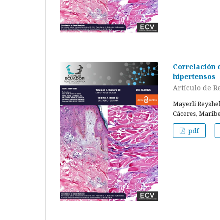
Correlación d
hipertensos
Artículo de R
Mayerli Reyshel
Cáceres, Marib
pdf