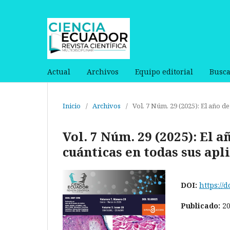
Actual
Archivos
Equipo editorial
Busca
Inicio
/
Archivos
/
Vol. 7 Núm. 29 (2025): El año de
Vol. 7 Núm. 29 (2025): El a
cuánticas en todas sus apl
DOI:
https://d
Publicado:
2