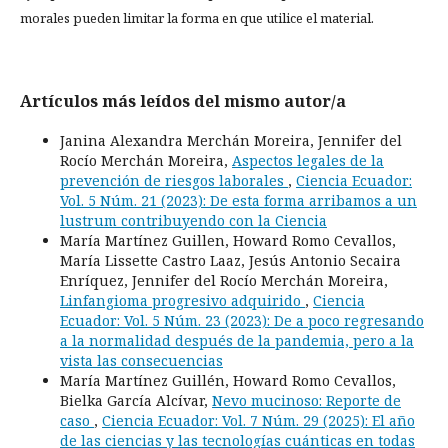
morales pueden limitar la forma en que utilice el material.
Artículos más leídos del mismo autor/a
Janina Alexandra Merchán Moreira, Jennifer del
Rocío Merchán Moreira,
Aspectos legales de la
prevención de riesgos laborales
,
Ciencia Ecuador:
Vol. 5 Núm. 21 (2023): De esta forma arribamos a un
lustrum contribuyendo con la Ciencia
María Martínez Guillen, Howard Romo Cevallos,
María Lissette Castro Laaz, Jesús Antonio Secaira
Enríquez, Jennifer del Rocío Merchán Moreira,
Linfangioma progresivo adquirido
,
Ciencia
Ecuador: Vol. 5 Núm. 23 (2023): De a poco regresando
a la normalidad después de la pandemia, pero a la
vista las consecuencias
María Martínez Guillén, Howard Romo Cevallos,
Bielka García Alcívar,
Nevo mucinoso: Reporte de
caso
,
Ciencia Ecuador: Vol. 7 Núm. 29 (2025): El año
de las ciencias y las tecnologías cuánticas en todas