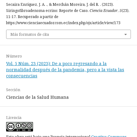
Secaira Enríquez, J. A. ., & Merchán Moreira, J. del R. . (2023).
Siringofibroadenoma ecrino: Reporte de Caso.
Ciencia Ecuador
,
5
(23),
11-17. Recuperado a partir de
https://www.cienciaecuador.com.ec/index.php/ojs/article/view/173
Más formatos de cita
Número
Vol. 5 Núm. 23 (2023): De a poco regresando a la
normalidad después de la pandemia, pero a la vista las
consecuencias
Sección
Ciencias de la Salud Humana
Licencia
Esta obra está bajo una licencia internacional
Creative Commons