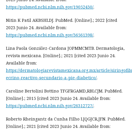
https://pubmed.ncbi.nlm.nih.gov/19052430/
.
Nitin K Patil AKBSHLDJ. PubMed. [Online].; 2022 [cited
2023 Junio 24. Available from:
https://pubmed.ncbi.nlm.nih.gov/36561398/
.
Lina Paola González-Cardona JOPMMCMTB. Dermatologia,
revista mexicana. [Online].; 2021 [cited 2023 Junio 24.
Available from:
https://dermatologiarevistamexicana.org.mx/article/siringof
ecrino-reactivo-secundario-a-pie-diabetico/
.
Caroline Bertolini Bottino TFGFRGAMD,RBLCJM. PubMed.
[Online].; 2015 [cited 2023 Junio 24. Available from:
https://pubmed.ncbi.nlm.nih.gov/26312727/
.
Roberto Rheingantz da Cunha Filho LJQGJCR,JFN. PubMed.
[Online].; 2021 [cited 2023 Junio 24. Available from: