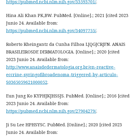
https://pubmed.ncbi.nlm.nih.gov/33593701/
.
Hina Ali Khan PK,BW. PubMed. [Online].; 2021 [cited 2023
Junio 24. Available from:
https://pubmed.ncbi.nlm.nih.gov/34097755/
.
Roberto Rheingantz da Cunha Filhoa LJQGJCRJFN. ANAIS
BRASILEIROSDE DERMATOLOGIA. [Online].; 2020 [cited
2023 Junio 24. Available from:
http://www.anaisdedermatologia.org.br/en-reactive-
eccrine-syringofibroadenoma-triggered-by-articulo-
S0365059621000052
.
Eun Jung Ko KYPHJKJHSSJS. PubMed. [Online].; 2016 [cited
2023 Junio 24. Available from:
https://pubmed.ncbi.nlm.nih.gov/27904279/
.
Ji Su Lee HPHSYSC. PubMed. [Online].; 2020 [cited 2023
Junio 24. Available from: