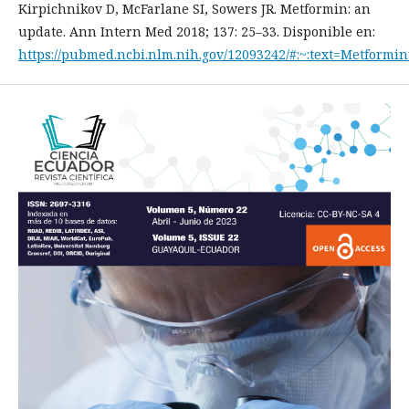
Kirpichnikov D, McFarlane SI, Sowers JR. Metformin: an
update. Ann Intern Med 2018; 137: 25–33. Disponible en:
https://pubmed.ncbi.nlm.nih.gov/12093242/#:~:text=Metfo