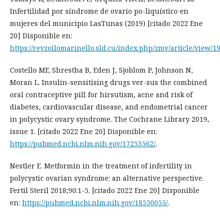
Infertilidad por síndrome de ovario po-liquístico en
mujeres del municipio LasTunas (2019) [citado 2022 Ene
20] Disponible en:
https://revzoilomarinello.sld.cu/index.php/zmv/article/view/1
Costello MF, Shrestha B, Eden J, Sjoblom P, Johnson N,
Moran L. Insulin-sensitising drugs ver-sus the combined
oral contraceptive pill for hirsutism, acne and risk of
diabetes, cardiovascular disease, and endometrial cancer
in polycystic ovary syndrome. The Cochrane Library 2019,
issue 1. [citado 2022 Ene 20] Disponible en:
https://pubmed.ncbi.nlm.nih.gov/17253562/
.
Nestler E. Metformin in the treatment of infertility in
polycystic ovarian syndrome: an alternative perspective.
Fertil Steril 2018;90:1-5. [citado 2022 Ene 20] Disponible
en:
https://pubmed.ncbi.nlm.nih.gov/18550055/
.