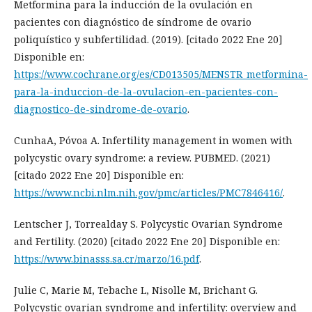
Metformina para la inducción de la ovulación en
pacientes con diagnóstico de síndrome de ovario
poliquístico y subfertilidad. (2019). [citado 2022 Ene 20]
Disponible en:
https://www.cochrane.org/es/CD013505/MENSTR_metformina-
para-la-induccion-de-la-ovulacion-en-pacientes-con-
diagnostico-de-sindrome-de-ovario
.
CunhaA, Póvoa A. Infertility management in women with
polycystic ovary syndrome: a review. PUBMED. (2021)
[citado 2022 Ene 20] Disponible en:
https://www.ncbi.nlm.nih.gov/pmc/articles/PMC7846416/
.
Lentscher J, Torrealday S. Polycystic Ovarian Syndrome
and Fertility. (2020) [citado 2022 Ene 20] Disponible en:
https://www.binasss.sa.cr/marzo/16.pdf
.
Julie C, Marie M, Tebache L, Nisolle M, Brichant G.
Polycystic ovarian syndrome and infertility: overview and