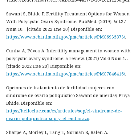
Sawant S, Bhide P. Fertility Treatment Options for Women
With Polycystic Ovary Syndrome. PubMed. (2019). Vol.37
Num.10. . [citado 2022 Ene 20] Disponible en:
https://www.ncbi.nlm.nih.gov/pmc/articles/PMC6935873/
.
Cunha A, Póvoa A. Infertility management in women with
polycystic ovary syndrome: a review. (2021) Vol.6 Num.1. .
[citado 2022 Ene 20] Disponible en:
https://www.ncbi.nlm.nih.gov/pmc/articles/PMC7846416/
.
Opciones de tratamiento de fertilidad mujeres con
síndrome de ovario poliquístico Sawant de mierday Priya
Bhide. Disponible en:
https://helloclue.com/es/articulos/sop/el-sindrome-de-
ovario-poliquistico-sop-y-el-embarazo
.
Sharpe A, Morley L, Tang T, Norman R, Balen A.