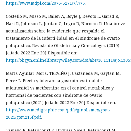
https://www.mdpi.com/2076-3271/7/7/75
.
Costello M, Misso M, Balen A, Boyle J, Devoto L, Garad R,
Hart R, Johnson L, Jordan C, Legro R, Norman R. Una breve
actualización sobre la evidencia que respalda el
tratamiento de la inferti-lidad en el síndrome de ovario
poliquístico. Revista de Obstetricia y Ginecología. (2019)
[citado 2022 Ene 20] Disponible en:
https://obgyn.onlinelibrary.wiley.com/doi/abs/10.1111/ajo.1305
María Aguilar-Mora, TREVIÑO J, Castañeda M, Gaytan M,
Perez L. Efecto y tolerancia gastrointesti-nal de
mioinositol vs metformina en el control metabólico y
hormonal de pacientes con síndrome de ovario
poliquístico (2021) [citado 2022 Ene 20] Disponible en:
https://www.medigraphic.com/pdfs/ginobsmex/gom-
2021/gom213f.pdf
.
Tamayo R, Betancourt E, Urquiza Yisell, Betancourt M.