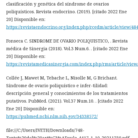
clasificación y genética del síndrome de ovarios
poliquísticos. Revista endocrino. (2019). [citado 2022 Ene
20] Disponible en:
https://revistaendocrino.org/index.php/rcedm/article/view/48
Fonseca C. SINDROME DE OVARIO POLIQUISTICO, . Revista
médica de Sinergia (2018). Vol.3 Num.6. . [citado 2022 Ene
20] Disponible en:
https://revistamedicasinergia.com/index.php/rms/article/view
Collée J, Mawet M, Tebache L, Nisolle M, G Brichant.
Síndrome de ovario poliquístico e infer-tilidad:
descripción general y conocimientos de los tratamientos
putativos. PubMed. (2021). Vol.37 Num.10. . [citado 2022
Ene 20] Disponible en:
https://pubmed.ncbi.nlm.nih.gov/34338572/
file:///C:/Users/IVETH/Downloads/748-
Texto%20del%20art%C3%ADculo-4417-1-10-20211230.pdf.