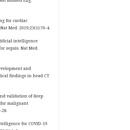
 Nat Biomed Eng.
ing for cardiac
Nat Med. 2019;25(1):70–4.
ificial intelligence
for sepsis. Nat Med.
Development and
tical findings in head CT
and validation of deep
 for malignant
–28.
intelligence for COVID-19