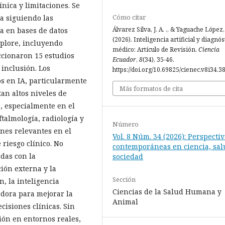
nica y limitaciones. Se
Cómo citar
ra siguiendo las
Álvarez Silva, J. A. ., & Yaguache López, A
a en bases de datos
(2026). Inteligencia artificial y diagnós
plore, incluyendo
médico: Artículo de Revisión.
Ciencia
ccionaron 15 estudios
Ecuador
,
8
(34), 35-46.
 inclusión. Los
https://doi.org/10.69825/cienec.v8i34.3
s en IA, particularmente
Más formatos de cita
an altos niveles de
a, especialmente en el
talmología, radiología y
Número
ones relevantes en el
Vol. 8 Núm. 34 (2026): Perspecti
 riesgo clínico. No
contemporáneas en ciencia, sal
adas con la
sociedad
ción externa y la
Sección
n, la inteligencia
Ciencias de la Salud Humana y
edora para mejorar la
Animal
cisiones clínicas. Sin
ón en entornos reales,