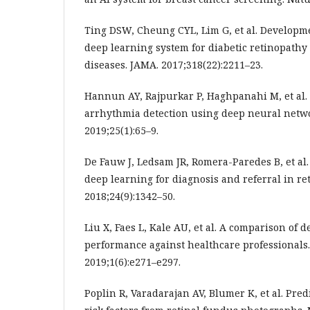
Ting DSW, Cheung CYL, Lim G, et al. Developme
deep learning system for diabetic retinopathy
diseases. JAMA. 2017;318(22):2211–23.
Hannun AY, Rajpurkar P, Haghpanahi M, et al. 
arrhythmia detection using deep neural netwo
2019;25(1):65–9.
De Fauw J, Ledsam JR, Romera-Paredes B, et al.
deep learning for diagnosis and referral in re
2018;24(9):1342–50.
Liu X, Faes L, Kale AU, et al. A comparison of 
performance against healthcare professionals. 
2019;1(6):e271–e297.
Poplin R, Varadarajan AV, Blumer K, et al. Pred