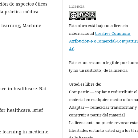
ión de aspectos éticos
Licencia
la práctica médica.
ep learning; Machine
Esta obra está bajo una licencia
internacional
Creative Commons
Atribución-NoComercial-CompartirI
4.0
.
Este es un resumen legible por hum
(y no un sustituto) de la licencia.
Usted es libre de:
nce in healthcare. Nat
Compartir — copiar y redistribuir el
material en cualquier medio o forma
Adaptar — remezclar, transformar y
for healthcare. Brief
construir a partir del material
La licenciante no puede revocar esta
libertades en tanto usted siga los té
 learning in medicine.
de la licencia