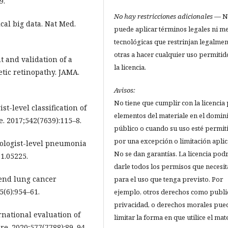
9.
No hay restricciones adicionales
— N
cal big data. Nat Med.
puede aplicar términos legales ni m
tecnológicas que restrinjan legalmen
otras a hacer cualquier uso permitid
t and validation of a
la licencia.
etic retinopathy. JAMA.
Avisos:
No tiene que cumplir con la licencia
st-level classification of
elementos del materiale en el domin
. 2017;542(7639):115–8.
público o cuando su uso esté permit
por una excepción o limitación aplic
diologist-level pneumonia
No se dan garantías. La licencia pod
11.05225.
darle todos los permisos que necesit
o-end lung cancer
para el uso que tenga previsto. Por
5(6):954–61.
ejemplo, otros derechos como publi
privacidad, o derechos morales pue
rnational evaluation of
limitar la forma en que utilice el mate
re. 2020;577(7788):89–94.