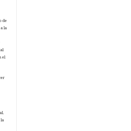
o de
a la
al
 el
cer
al,
 la