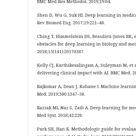
BMC Med Res Methodol. 2019;19:64.
Shen D, Wu G, Suk HI. Deep learning in medic
Rev Biomed Eng. 2017;19:221–48.
Ching T, Himmelstein DS, Beaulieu-Jones BK, e
obstacles for deep learning in biology and medi
2018;15(141):20170387.
Kelly CJ, Karthikesalingam A, Suleyman M, et a
delivering clinical impact with AI. BMC Med. 2
Rajkomar A, Dean J, Kohane I. Machine learnin
Med. 2019;380:1347–58.
Razzak MI, Naz S, Zaib A. Deep learning for me
Med Syst. 2018;42:226.
Park SH, Han K. Methodologic guide for evaluat