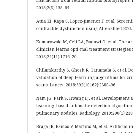
risk factors from retinal fundus photographs.
2018;2(3):158–64.
Attia ZI, Kapa S, Lopez-Jimenez F, et al. Screen
contractile dysfunction using AI-enabled ECG. 
Komorowski M, Celi LA, Badawi O, et al. The art
clinician learns opti-mal treatment strategies 
2018;24(11):1716–20.
Chilamkurthy S, Ghosh R, Tanamala S, et al. 
validation of deep learn-ing algorithms for cri
scans. Lancet. 2018;392(10162):2388–96.
Nam JG, Park S, Hwang EJ, et al. Development 
learning-based automatic detection algorithm
pulmonary nodules. Radiology. 2019;290(1):218
Braga JR, Ramos V, Martins M, et al. Artificial 