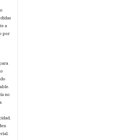
o
edidas
te a
o por
 para
io
ido
able.
ría no
a
cidad,
den
rial.