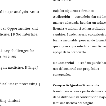
Bajo los siguientes términos:
al image analysis. Annu
Atribución
— Usted debe dar crédit
manera adecuada, brindar un enlace 
t al. Opportunities and
licencia, e indicar si se han realizado
cine. J R Soc Interface.
cambios. Puede hacerlo en cualquier
forma razonable, pero no de forma t
que sugiera que usted o su uso tienen
l. Key challenges for
apoyo de la licenciante.
019;17:195.
NoComercial
— Usted no puede ha
g in medicine. N Engl J
uso del material con propósitos
comerciales.
dical image processing. J
CompartirIgual
— Si remezcla,
transforma o crea a partir del materi
debe distribuir su contribución bajo
ing clinical
lamisma licencia del original.