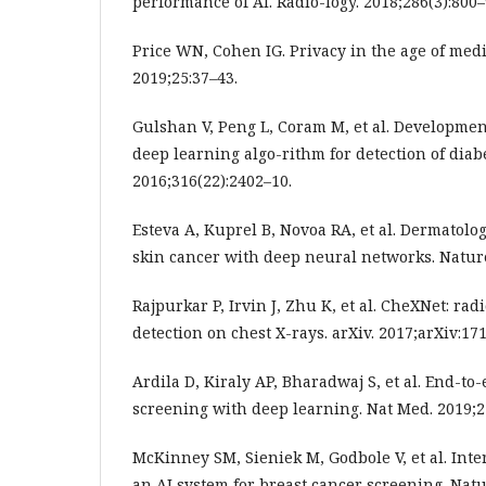
performance of AI. Radio-logy. 2018;286(3):800–
Price WN, Cohen IG. Privacy in the age of medi
2019;25:37–43.
Gulshan V, Peng L, Coram M, et al. Developmen
deep learning algo-rithm for detection of diab
2016;316(22):2402–10.
Esteva A, Kuprel B, Novoa RA, et al. Dermatologi
skin cancer with deep neural networks. Nature
Rajpurkar P, Irvin J, Zhu K, et al. CheXNet: ra
detection on chest X-rays. arXiv. 2017;arXiv:17
Ardila D, Kiraly AP, Bharadwaj S, et al. End-t
screening with deep learning. Nat Med. 2019;2
McKinney SM, Sieniek M, Godbole V, et al. Inte
an AI system for breast cancer screening. Natu