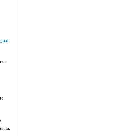
gual
anos
to
s
rminos