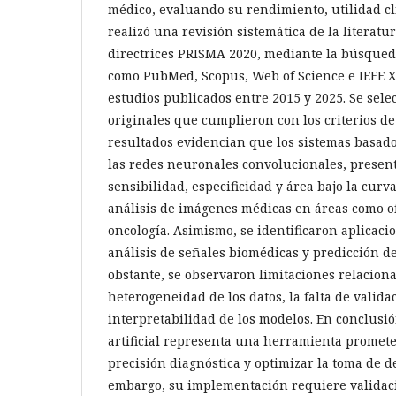
médico, evaluando su rendimiento, utilidad clí
realizó una revisión sistemática de la literatu
directrices PRISMA 2020, mediante la búsqued
como PubMed, Scopus, Web of Science e IEEE X
estudios publicados entre 2015 y 2025. Se sele
originales que cumplieron con los criterios de
resultados evidencian que los sistemas basado
las redes neuronales convolucionales, present
sensibilidad, especificidad y área bajo la curv
análisis de imágenes médicas en áreas como of
oncología. Asimismo, se identificaron aplicaci
análisis de señales biomédicas y predicción de
obstante, se observaron limitaciones relacion
heterogeneidad de los datos, la falta de valida
interpretabilidad de los modelos. En conclusió
artificial representa una herramienta promet
precisión diagnóstica y optimizar la toma de de
embargo, su implementación requiere validaci