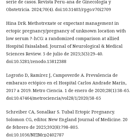
serie de casos. Revista Peru-ana de Ginecología y
Obstetricia. 2024;70(4). doi:10.31403/rpgo.v70i2709
Hina DrR. Methotrexate or expectant management in
ectopic pregnancy/pregnancy of unknown location with
low serum ?-hCG: a randomized comparison at allied
Hospital Faisalabad. Journal of Neurological & Medical
Sciences Review. 5 de julio de 2025;3(3):29–40.
doi:10.5281/zenodo.15812388
Logroño D, Ramírez J, Campoverde A. Prevalencia de
embarazo ectópico en el Hospital Carlos Andrade Marín,
2017 a 2019. Metro Ciencia. 1 de enero de 2020;28(1):58–65.
doi:10.47464/metrociencia/vol28/1/2020/58-65
Schreiber CA, Sonalkar S. Tubal Ectopic Pregnancy.
Solomon CG, editor. New England Journal of Medicine. 20
de febrero de 2025;392(8):798–805.
doi:10.1056/NEJMcp2402787