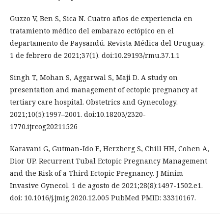
Guzzo V, Ben S, Sica N. Cuatro años de experiencia en
tratamiento médico del embarazo ectópico en el
departamento de Paysandú. Revista Médica del Uruguay.
1 de febrero de 2021;37(1). doi:10.29193/rmu.37.1.1
Singh T, Mohan S, Aggarwal S, Maji D. A study on
presentation and management of ectopic pregnancy at
tertiary care hospital. Obstetrics and Gynecology.
2021;10(5):1997–2001. doi:10.18203/2320-
1770.ijrcog20211526
Karavani G, Gutman-Ido E, Herzberg S, Chill HH, Cohen A,
Dior UP. Recurrent Tubal Ectopic Pregnancy Management
and the Risk of a Third Ectopic Pregnancy. J Minim
Invasive Gynecol. 1 de agosto de 2021;28(8):1497-1502.e1.
doi: 10.1016/j.jmig.2020.12.005 PubMed PMID: 33310167.