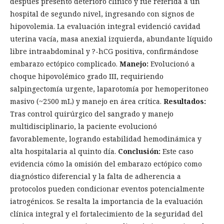
después presentó deterioro clínico y fue referida a un
hospital de segundo nivel, ingresando con signos de
hipovolemia. La evaluación integral evidenció cavidad
uterina vacía, masa anexial izquierda, abundante líquido
libre intraabdominal y ?-hCG positiva, confirmándose
embarazo ectópico complicado.
Manejo:
Evolucionó a
choque hipovolémico grado III, requiriendo
salpingectomía urgente, laparotomía por hemoperitoneo
masivo (~2500 mL) y manejo en área crítica.
Resultados:
Tras control quirúrgico del sangrado y manejo
multidisciplinario, la paciente evolucionó
favorablemente, logrando estabilidad hemodinámica y
alta hospitalaria al quinto día.
Conclusión:
Este caso
evidencia cómo la omisión del embarazo ectópico como
diagnóstico diferencial y la falta de adherencia a
protocolos pueden condicionar eventos potencialmente
iatrogénicos. Se resalta la importancia de la evaluación
clínica integral y el fortalecimiento de la seguridad del