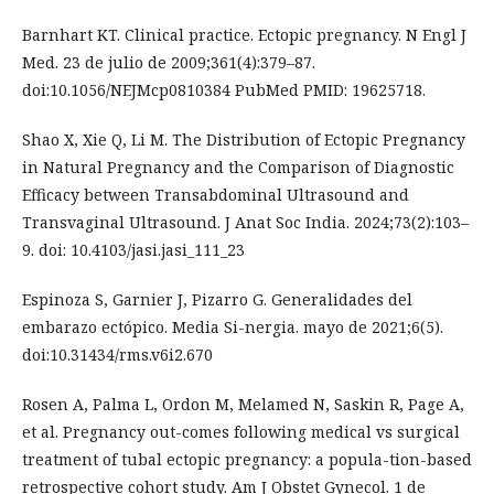
Barnhart KT. Clinical practice. Ectopic pregnancy. N Engl J
Med. 23 de julio de 2009;361(4):379–87.
doi:10.1056/NEJMcp0810384 PubMed PMID: 19625718.
Shao X, Xie Q, Li M. The Distribution of Ectopic Pregnancy
in Natural Pregnancy and the Comparison of Diagnostic
Efficacy between Transabdominal Ultrasound and
Transvaginal Ultrasound. J Anat Soc India. 2024;73(2):103–
9. doi: 10.4103/jasi.jasi_111_23
Espinoza S, Garnier J, Pizarro G. Generalidades del
embarazo ectópico. Media Si-nergia. mayo de 2021;6(5).
doi:10.31434/rms.v6i2.670
Rosen A, Palma L, Ordon M, Melamed N, Saskin R, Page A,
et al. Pregnancy out-comes following medical vs surgical
treatment of tubal ectopic pregnancy: a popula-tion-based
retrospective cohort study. Am J Obstet Gynecol. 1 de