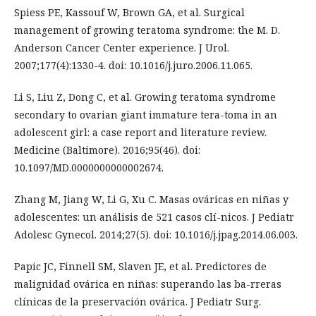
Spiess PE, Kassouf W, Brown GA, et al. Surgical
management of growing teratoma syndrome: the M. D.
Anderson Cancer Center experience. J Urol.
2007;177(4):1330-4. doi: 10.1016/j.juro.2006.11.065.
Li S, Liu Z, Dong C, et al. Growing teratoma syndrome
secondary to ovarian giant immature tera-toma in an
adolescent girl: a case report and literature review.
Medicine (Baltimore). 2016;95(46). doi:
10.1097/MD.0000000000002674.
Zhang M, Jiang W, Li G, Xu C. Masas ováricas en niñas y
adolescentes: un análisis de 521 casos clí-nicos. J Pediatr
Adolesc Gynecol. 2014;27(5). doi: 10.1016/j.jpag.2014.06.003.
Papic JC, Finnell SM, Slaven JE, et al. Predictores de
malignidad ovárica en niñas: superando las ba-rreras
clínicas de la preservación ovárica. J Pediatr Surg.