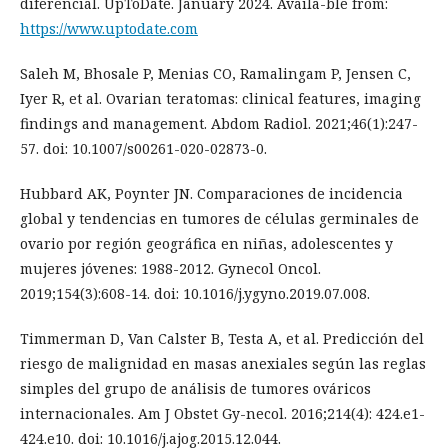
diferencial. UpToDate. January 2024. Availa-ble from:
https://www.uptodate.com
Saleh M, Bhosale P, Menias CO, Ramalingam P, Jensen C,
Iyer R, et al. Ovarian teratomas: clinical features, imaging
findings and management. Abdom Radiol. 2021;46(1):247-
57. doi: 10.1007/s00261-020-02873-0.
Hubbard AK, Poynter JN. Comparaciones de incidencia
global y tendencias en tumores de células germinales de
ovario por región geográfica en niñas, adolescentes y
mujeres jóvenes: 1988-2012. Gynecol Oncol.
2019;154(3):608-14. doi: 10.1016/j.ygyno.2019.07.008.
Timmerman D, Van Calster B, Testa A, et al. Predicción del
riesgo de malignidad en masas anexiales según las reglas
simples del grupo de análisis de tumores ováricos
internacionales. Am J Obstet Gy-necol. 2016;214(4): 424.e1-
424.e10. doi: 10.1016/j.ajog.2015.12.044.