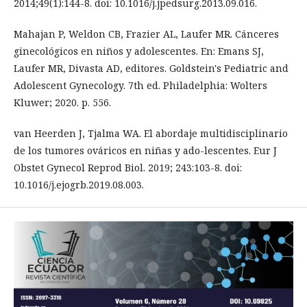
2014;49(1):144-8. doi: 10.1016/j.jpedsurg.2013.09.016.
Mahajan P, Weldon CB, Frazier AL, Laufer MR. Cánceres
ginecológicos en niños y adolescentes. En: Emans SJ,
Laufer MR, Divasta AD, editores. Goldstein's Pediatric and
Adolescent Gynecology. 7th ed. Philadelphia: Wolters
Kluwer; 2020. p. 556.
van Heerden J, Tjalma WA. El abordaje multidisciplinario
de los tumores ováricos en niñas y ado-lescentes. Eur J
Obstet Gynecol Reprod Biol. 2019; 243:103-8. doi:
10.1016/j.ejogrb.2019.08.003.