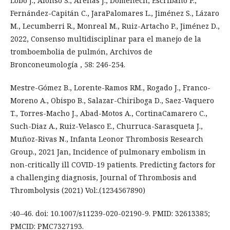
Lobo J., Alonso S., Arenas J., Domenech, Escribano P.,
Fernández-Capitán C., JaraPalomares L., Jiménez S., Lázaro
M., Lecumberri R., Monreal M., Ruiz-Artacho P., Jiménez D.,
2022, Consenso multidisciplinar para el manejo de la
tromboembolia de pulmón, Archivos de
Bronconeumología , 58: 246-254.
Mestre-Gómez B., Lorente-Ramos RM., Rogado J., Franco-
Moreno A., Obispo B., Salazar-Chiriboga D., Saez-Vaquero
T., Torres-Macho J., Abad-Motos A., CortinaCamarero C.,
Such-Diaz A., Ruiz-Velasco E., Churruca-Sarasqueta J.,
Muñoz-Rivas N., Infanta Leonor Thrombosis Research
Group., 2021 Jan, Incidence of pulmonary embolism in
non-critically ill COVID-19 patients. Predicting factors for
a challenging diagnosis, Journal of Thrombosis and
Thrombolysis (2021) Vol:.(1234567890)
:40–46. doi: 10.1007/s11239-020-02190-9. PMID: 32613385;
PMCID: PMC7327193.