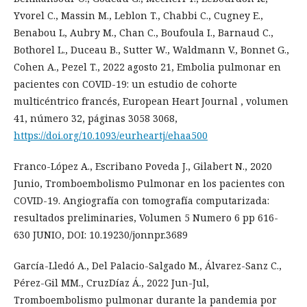
Yvorel C., Massin M., Leblon T., Chabbi C., Cugney E.,
Benabou L, Aubry M., Chan C., Boufoula I., Barnaud C.,
Bothorel L., Duceau B., Sutter W., Waldmann V., Bonnet G.,
Cohen A., Pezel T., 2022 agosto 21, Embolia pulmonar en
pacientes con COVID-19: un estudio de cohorte
multicéntrico francés, European Heart Journal , volumen
41, número 32, páginas 3058 3068,
https://doi.org/10.1093/eurheartj/ehaa500
Franco-López A., Escribano Poveda J., Gilabert N., 2020
Junio, Tromboembolismo Pulmonar en los pacientes con
COVID-19. Angiografía con tomografía computarizada:
resultados preliminaries, Volumen 5 Numero 6 pp 616-
630 JUNIO, DOI: 10.19230/jonnpr.3689
García-Lledó A., Del Palacio-Salgado M., Álvarez-Sanz C.,
Pérez-Gil MM., CruzDíaz Á., 2022 Jun-Jul,
Tromboembolismo pulmonar durante la pandemia por