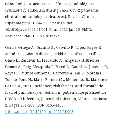
SARS-CoV-2: características clínicas y radiológicas
[Pulmonary embolism during SARS-CoV-2 pandemic:
clinical and radiological features]. Revista Clínica
Española.;222(6):354-358. Spanish. doi:
10.1016/j.rce.2021.01.001. Epub 2021 Jan 16. PMID:
33495655; PMCID: PMC7816576.
García-Ortega A., Oscullo G., Calvillo P., López-Reyes R.,
Méndez R., GómezOlivas J., Bekki A., Fonfría C., Trilles-
Olaso L., Zaldívar E., Ferrando A., Anguera G.,Briones-
Gómez A., Reig-Mezquida J., Feced L., González-Jiménez P.,
Reyes S., Muñoz-Núñez C., Carreres A., Gil R., Morata C.,
Toledo-Pons N., Martí-Bonmati L., Menéndez R., Martínez-
García A., 2021, Incidence, risk factors, and thrombotic
load of pulmonary embolism in patients hospitalized for
COVID-19 infection, Journal of Infection, Volume 82, Issue
2, Pages 261-269, ISSN 0163-4453,
https://doi.org/10.1016/j.jinf.2021.01.003
.