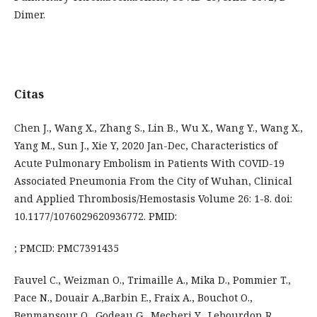
Dimer.
Citas
Chen J., Wang X., Zhang S., Lin B., Wu X., Wang Y., Wang X.,
Yang M., Sun J., Xie Y, 2020 Jan-Dec, Characteristics of
Acute Pulmonary Embolism in Patients With COVID-19
Associated Pneumonia From the City of Wuhan, Clinical
and Applied Thrombosis/Hemostasis Volume 26: 1-8. doi:
10.1177/1076029620936772. PMID:
; PMCID: PMC7391435
Fauvel C., Weizman O., Trimaille A., Mika D., Pommier T.,
Pace N., Douair A.,Barbin E., Fraix A., Bouchot O.,
Benmansour O., Godeau G., Mecheri Y., Lebourdon R.,