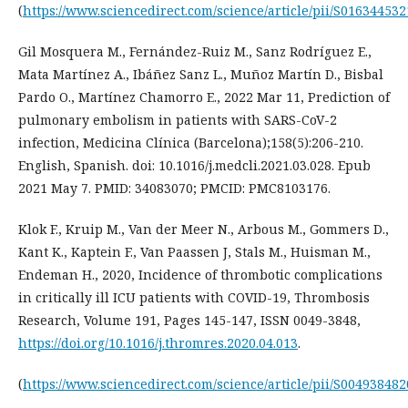
(
https://www.sciencedirect.com/science/article/pii/S01634453
Gil Mosquera M., Fernández-Ruiz M., Sanz Rodríguez E.,
Mata Martínez A., Ibáñez Sanz L., Muñoz Martín D., Bisbal
Pardo O., Martínez Chamorro E., 2022 Mar 11, Prediction of
pulmonary embolism in patients with SARS-CoV-2
infection, Medicina Clínica (Barcelona);158(5):206-210.
English, Spanish. doi: 10.1016/j.medcli.2021.03.028. Epub
2021 May 7. PMID: 34083070; PMCID: PMC8103176.
Klok F., Kruip M., Van der Meer N., Arbous M., Gommers D.,
Kant K., Kaptein F., Van Paassen J, Stals M., Huisman M.,
Endeman H., 2020, Incidence of thrombotic complications
in critically ill ICU patients with COVID-19, Thrombosis
Research, Volume 191, Pages 145-147, ISSN 0049-3848,
https://doi.org/10.1016/j.thromres.2020.04.013
.
(
https://www.sciencedirect.com/science/article/pii/S00493848