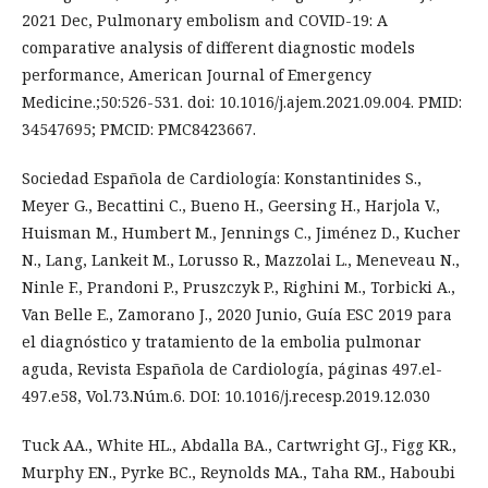
2021 Dec, Pulmonary embolism and COVID-19: A
comparative analysis of different diagnostic models
performance, American Journal of Emergency
Medicine.;50:526-531. doi: 10.1016/j.ajem.2021.09.004. PMID:
34547695; PMCID: PMC8423667.
Sociedad Española de Cardiología: Konstantinides S.,
Meyer G., Becattini C., Bueno H., Geersing H., Harjola V.,
Huisman M., Humbert M., Jennings C., Jiménez D., Kucher
N., Lang, Lankeit M., Lorusso R., Mazzolai L., Meneveau N.,
Ninle F., Prandoni P., Pruszczyk P., Righini M., Torbicki A.,
Van Belle E., Zamorano J., 2020 Junio, Guía ESC 2019 para
el diagnóstico y tratamiento de la embolia pulmonar
aguda, Revista Española de Cardiología, páginas 497.el-
497.e58, Vol.73.Núm.6. DOI: 10.1016/j.recesp.2019.12.030
Tuck AA., White HL., Abdalla BA., Cartwright GJ., Figg KR.,
Murphy EN., Pyrke BC., Reynolds MA., Taha RM., Haboubi