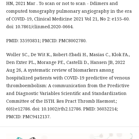
HN, 2021 Mar . To scan or not to scan - Ddimers and
computed tomography pulmonary angiography in the era
of COVID-19, Clinical Medicine 2021 Vol 21, No 2: e155–60.
doi: 10.7861/clinmed.2020-0664.
PMID: 33593831; PMCID: PMC8002780.
Woller SC., De Wit K., Robert-Ebadi H., Masias C., Klok FA.,
Den Exter PL., Morange PE., Castelli D., Hansen JB, 2022
Aug 26, A systematic review of biomarkers among
hospitalized patients with COVID-19 predictive of venous
thromboembolism: A communication from the Predictive
and Diagnostic Variables Scientific and Standardization
Committee of the ISTH. Res Pract Thromb Haemost.;
6(6):e12786. doi: 10.1002/rth2.12786. PMID: 36032214;
PMCID: PMC9412137.