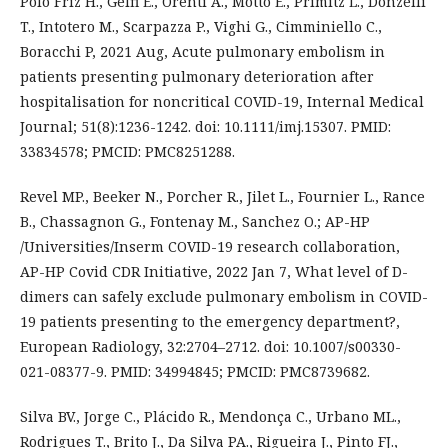
Polo Friz H., Gelfi E., Orenti A., Motto E., Primitz L., Donzelli
T., Intotero M., Scarpazza P., Vighi G., Cimminiello C.,
Boracchi P, 2021 Aug, Acute pulmonary embolism in
patients presenting pulmonary deterioration after
hospitalisation for noncritical COVID-19, Internal Medical
Journal; 51(8):1236-1242. doi: 10.1111/imj.15307. PMID:
33834578; PMCID: PMC8251288.
Revel MP., Beeker N., Porcher R., Jilet L., Fournier L., Rance
B., Chassagnon G., Fontenay M., Sanchez O.; AP-HP
/Universities/Inserm COVID-19 research collaboration,
AP-HP Covid CDR Initiative, 2022 Jan 7, What level of D-
dimers can safely exclude pulmonary embolism in COVID-
19 patients presenting to the emergency department?,
European Radiology, 32:2704–2712. doi: 10.1007/s00330-
021-08377-9. PMID: 34994845; PMCID: PMC8739682.
Silva BV., Jorge C., Plácido R., Mendonça C., Urbano ML.,
Rodrigues T., Brito J., Da Silva PA., Rigueira J., Pinto FJ.,