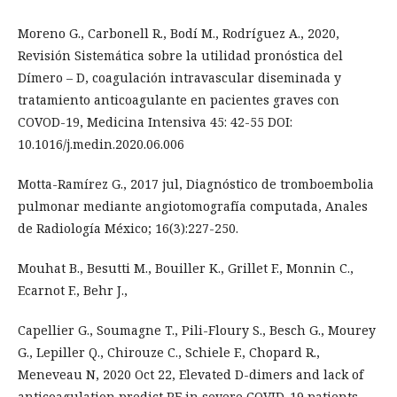
Moreno G., Carbonell R., Bodí M., Rodríguez A., 2020,
Revisión Sistemática sobre la utilidad pronóstica del
Dímero – D, coagulación intravascular diseminada y
tratamiento anticoagulante en pacientes graves con
COVOD-19, Medicina Intensiva 45: 42-55 DOI:
10.1016/j.medin.2020.06.006
Motta-Ramírez G., 2017 jul, Diagnóstico de tromboembolia
pulmonar mediante angiotomografía computada, Anales
de Radiología México; 16(3):227-250.
Mouhat B., Besutti M., Bouiller K., Grillet F., Monnin C.,
Ecarnot F., Behr J.,
Capellier G., Soumagne T., Pili-Floury S., Besch G., Mourey
G., Lepiller Q., Chirouze C., Schiele F., Chopard R.,
Meneveau N, 2020 Oct 22, Elevated D-dimers and lack of
anticoagulation predict PE in severe COVID-19 patients,