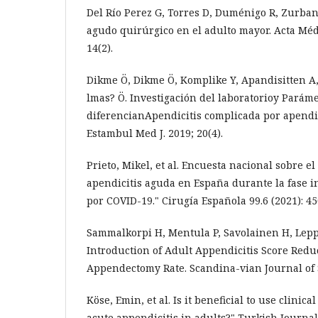
Del Río Perez G, Torres D, Duménigo R, Zurba
agudo quirúrgico en el adulto mayor. Acta Méd
14(2).
Dikme Ö, Dikme Ö, Komplike Y, Apandisitten A,
lmas? Ö. Investigación del laboratorioy Parám
diferencianApendicitis complicada por apendic
Estambul Med J. 2019; 20(4).
Prieto, Mikel, et al. Encuesta nacional sobre el
apendicitis aguda en España durante la fase i
por COVID-19." Cirugía Española 99.6 (2021): 450
Sammalkorpi H, Mentula P, Savolainen H, Lep
Introduction of Adult Appendicitis Score Red
Appendectomy Rate. Scandina-vian Journal of S
Köse, Emin, et al. Is it beneficial to use clinica
acute appendicitis in adults?" Turkish Journ