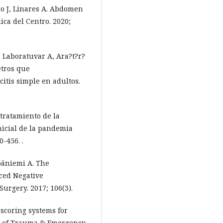
no J, Linares A. Abdomen
ica del Centro. 2020;
 Laboratuvar A, Ara?t?r?
etros que
itis simple en adultos.
 tratamiento de la
nicial de la pandemia
-456. .
päniemi A. The
uced Negative
urgery. 2017; 106(3).
l scoring systems for
al of Trauma & Emergency