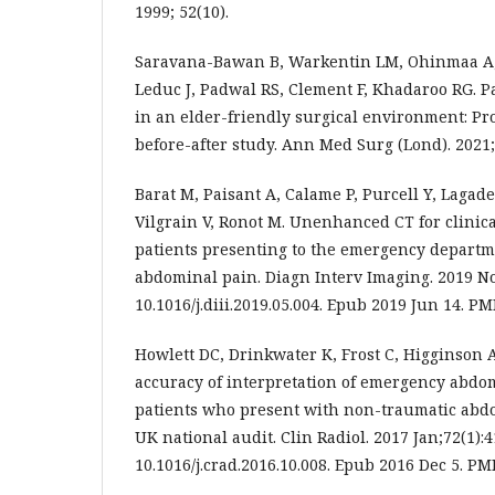
1999; 52(10).
Saravana-Bawan B, Warkentin LM, Ohinmaa A,
Leduc J, Padwal RS, Clement F, Khadaroo RG. P
in an elder-friendly surgical environment: Pro
before-after study. Ann Med Surg (Lond). 2021;
Barat M, Paisant A, Calame P, Purcell Y, Lagad
Vilgrain V, Ronot M. Unenhanced CT for clinical
patients presenting to the emergency departm
abdominal pain. Diagn Interv Imaging. 2019 Nov
10.1016/j.diii.2019.05.004. Epub 2019 Jun 14. PM
Howlett DC, Drinkwater K, Frost C, Higginson A
accuracy of interpretation of emergency abdo
patients who present with non-traumatic abdom
UK national audit. Clin Radiol. 2017 Jan;72(1):4
10.1016/j.crad.2016.10.008. Epub 2016 Dec 5. PM