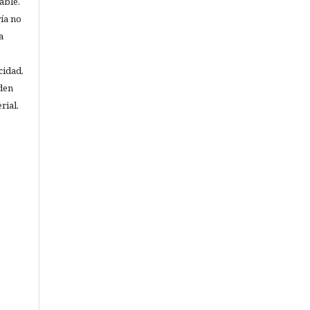
able.
ría no
a
cidad,
den
rial.