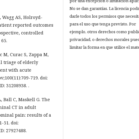
por una excepción o limitación aplic
No se dan garantías. La licencia pod
darle todos los permisos que necesit
 Wagg AS, Holroyd-
para el uso que tenga previsto. Por
atient reported outcomes
ejemplo, otros derechos como publi
spective, controlled
privacidad, o derechos morales pue
 65.
limitar la forma en que utilice el mate
ec M, Curac S, Zappa M,
 triage of elderly
ent with acute
;100(11):709-719. doi:
ID: 31208938. .
, Ball C, Maskell G. The
minal CT in adult
inal pain: results of a
1-51. doi:
ID: 27927488.