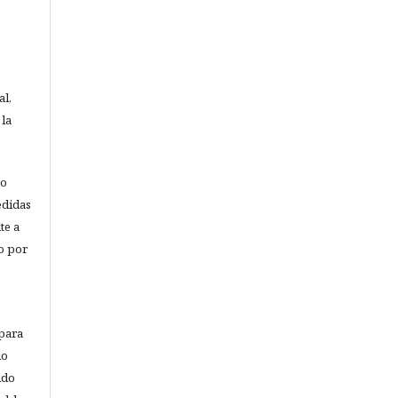
al,
 la
o
edidas
te a
o por
 para
io
ido