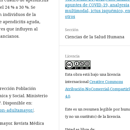
apuntes de COVID-19, analgesia
el 24 % a 30 %. Se
multimodal, ictus isquémico, en
n individuos de la
otros
de apendicitis aguda,
res que influyen al
Sección
 ancianos.
Ciencias de la Salud Humana
Licencia
Esta obra está bajo una licencia
internacional
Creative Commons
irección Población
Atribución-NoComercial-CompartirI
ica y Social. Ministerio
4.0
.
7. Disponible en:
Este es un resumen legible por hum
cion-adultamayor/
.
(y no un sustituto) de la licencia.
mayor. Revista Médica
Usted es libre de: