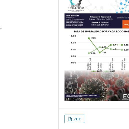
l
PDF