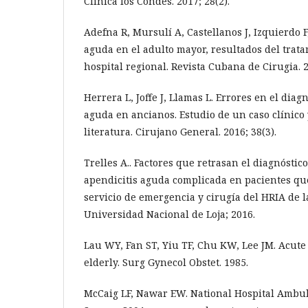
Clínica los Condes. 2017; 28(2).
Adefna R, Mursulí A, Castellanos J, Izquierdo F
aguda en el adulto mayor, resultados del trat
hospital regional. Revista Cubana de Cirugia. 2
Herrera L, Joffe J, Llamas L. Errores en el diag
aguda en ancianos. Estudio de un caso clínico 
literatura. Cirujano General. 2016; 38(3).
Trelles A.. Factores que retrasan el diagnóstic
apendicitis aguda complicada en pacientes qu
servicio de emergencia y cirugía del HRIA de l
Universidad Nacional de Loja; 2016.
Lau WY, Fan ST, Yiu TF, Chu KW, Lee JM. Acute 
elderly. Surg Gynecol Obstet. 1985.
McCaig LF, Nawar EW. National Hospital Ambul