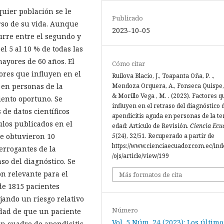
quier población se le
Publicado
rso de su vida. Aunque
2023-10-05
urre entre el segundo y
el 5 al 10 % de todas las
ayores de 60 años. El
Cómo citar
ctores que influyen en el
Ruilova Blacio, J., Toapanta Oña, P. .,
Mendoza Orquera, A., Fonseca Quispe, 
 en personas de la
& Morillo Vega , M. . (2023). Factores q
iento oportuno. Se
influyen en el retraso del diagnóstico d
 de datos científicos
apendicitis aguda en personas de la te
ulos publicados en el
edad: Artículo de Revisión.
Ciencia Ecu
5
(24), 32/51. Recuperado a partir de
se obtuvieron 10
https://www.cienciaecuador.com.ec/ind
terrogantes de la
/ojs/article/view/199
aso del diagnóstico. Se
n relevante para el
Más formatos de cita
 de 1815 pacientes
jando un riesgo relativo
Número
idad de que un paciente
Vol. 5 Núm. 24 (2023): Los último
un cuadro de apendicitis