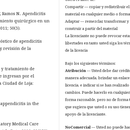
Compartir — copiar y redistribuir el
, Ramos N.. Apendicitis
material en cualquier medio o forma
amiento quirúrgico en un
Adaptar — remezclar, transformar y
011; 50(3).
construir a partir del material
La licenciante no puede revocar esta
nóstico de apendicitis
libertades en tanto usted siga los té
y revisión de la
de la licencia
Bajo los siguientes términos:
o y tratamiento de
Atribución
— Usted debe dar crédit
e ingresan por el
manera adecuada, brindar un enlace 
a Ciudad de Loja:
licencia, e indicar si se han realizado
cambios. Puede hacerlo en cualquier
forma razonable, pero no de forma t
appendicitis in the
que sugiera que usted o su uso tienen
apoyo de la licenciante.
atory Medical Care
NoComercial
— Usted no puede ha