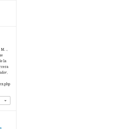
M. .,
ue
e la
rcera
ador
,
ex.php
s