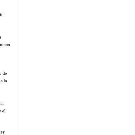
to
s
rminos
o de
a la
al
 el
cer