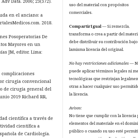
dv Data. 2006; 23(372).
uso del material con propósitos
comerciales.
uda en el anciano: a
ortalesMedicos.com. 2018.
CompartirIgual
— Si remezcla,
transforma o crea a partir del materi
ones Posoperatorias De
debe distribuir su contribución bajo
tos Mayores en un
lamisma licencia del original.
ías JM, editor. Lima:
No hay restricciones adicionales
— N
puede aplicar términos legales ni m
a complicaciones
tecnológicas que restrinjan legalmen
por cirugia convencional
otras a hacer cualquier uso permitid
o de cirugía general del
la licencia.
junio 2019 Richard RR,
Avisos:
No tiene que cumplir con la licencia
ad científica a través de
elementos del materiale en el domin
ividad científica a
público o cuando su uso esté permit
Española de Cardiología.