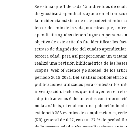
Se estima que 1 de cada 15 individuos de cual
diagnosticará apendicitis aguda en el transcu
la incidencia máxima de este padecimiento oc
tercer decenio de la vida, muestras que, entre 
apendicitis agudas tienen lugar en personas m
objetivo de este artículo fue identificar los fa
retraso de diagnóstico del cuadro apendicular
tercera edad, para así proporcionar un tratam
realizó una revisión bibliométrica de las bases
Scopus, Web of Science y PubMed, de los artíc
periodo 2016-2021. Del análisis bibliométrico 
publicaciones utilizados para contestar los in
investigación: factores que influyen en el retr
adquirió además 6 documentos con informació
meta análisis, el cual con una población total
evidenció 383 eventos de complicaciones, refle
(RR) general de 0.27, con un 27 % de probabil
de la tercera edad sufra complicaciones ante 