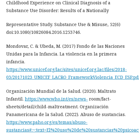
Childhood Experience on Clinical Diagnosis of a
Substance Use Disorder: Results of a Nationally
Representative Study. Substance Use & Misuse, 52(6)
doi:10.1080/10826084.2016.1253746.
Mondovar, C. & Ubeda, M. (2017) Fondo de las Naciones
Unidas para la Infancia. La violencia en la primera
infancia.
https://www.unicef.org/lac/sites/unicef.org.lac/files/2018-
03/20171023_UNICEF_LACRO_FrameworkViolencia_ECD_ESP.pd
Organización Mundial de la Salud. (2020). Maltrato
Infantil.
https://www.who.int/es/news-
room/fact-
sheets/detail/child-maltreatment. Organización
Panamericana de la Salud. (2022). Abuso de sustancias.
https://www.paho.org/es/temas/abuso-
sustancias#:~:text=El%20uso%20de%20sustancias%20psicoa