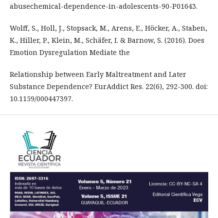
abusechemical-dependence-in-adolescents-90-P01643.
Wolff, S., Holl, J., Stopsack, M., Arens, E., Höcker, A., Staben,
K., Hiller, P., Klein, M., Schäfer, I. & Barnow, S. (2016). Does
Emotion Dysregulation Mediate the
Relationship between Early Maltreatment and Later
Substance Dependence? EurAddict Res. 22(6), 292-300. doi:
10.1159/000447397.