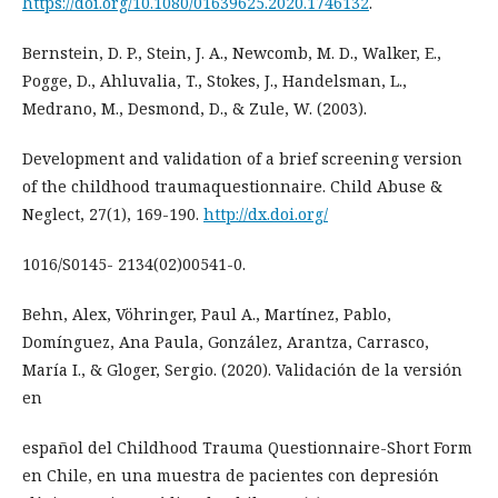
https://doi.org/10.1080/01639625.2020.1746132
.
Bernstein, D. P., Stein, J. A., Newcomb, M. D., Walker, E.,
Pogge, D., Ahluvalia, T., Stokes, J., Handelsman, L.,
Medrano, M., Desmond, D., & Zule, W. (2003).
Development and validation of a brief screening version
of the childhood traumaquestionnaire. Child Abuse &
Neglect, 27(1), 169-190.
http://dx.doi.org/
1016/S0145- 2134(02)00541-0.
Behn, Alex, Vöhringer, Paul A., Martínez, Pablo,
Domínguez, Ana Paula, González, Arantza, Carrasco,
María I., & Gloger, Sergio. (2020). Validación de la versión
en
español del Childhood Trauma Questionnaire-Short Form
en Chile, en una muestra de pacientes con depresión