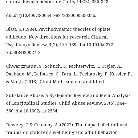
clínica. Revista médica de Chile, 148(3), 336-343.
doi.org/10.4067/S0034-98872020000300336.
Blatt, S. (1984). Psychodynamic theories of opiate
addiction: New directions for research. Clinical
Psychology Review, 4(2), 159–189. doi:10.1016/0272-
7358(84)90027-8.
Chwartzmann, S., Schuch, F., Nichterwitz, J., Orgler, A.,
Pachado, M., Dalbosco, C., Fara, L., Pechansky, F., Kessler, F.,
& Von,L. (2018). Child Maltreatment and Illicit
Substance Abuse: A Systematic Review and Meta-Analysis
of Longitudinal Studies. Child Abuse Review, 27(5), 344–
360. doi:10.1002/car.2534.
Downey, C & Crummy, A. (2022). The impact of childhood
trauma on children's wellbeing and adult behavior.