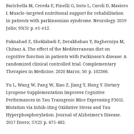
Barichella M, Cereda E, Pinelli G, Iorio L, Caroli D, Masiero
I. Muscle-targeted nutritional support for rehabilitation
in patients with parkinsonian syndrome. Neurology. 2019
Julio; 93(5): p. e1-e12.
Paknahad Z, Sheklabadi E, Derakhshan Y, Bagherniya M,
Chitsaz A. The effect of the Mediterranean diet on
cognitive function in patients with Parkinson’s disease: A
randomized clinical controlled trial. Complementary
Therapies in Medicine. 2020 Marzo; 50: p. 102366.
Yu L, Wang W, Pang W, Xiao Z, Jiang Y, Hong Y. Dietary
Lycopene Supplementation Improves Cognitive
Performances in Tau Transgenic Mice Expressing P301L
Mutation via Inhib-iting Oxidative Stress and Tau
Hyperphosphorylation. Journal of Alzheimer's Disease.
2017 Enero; 57(2): p. 475-482.