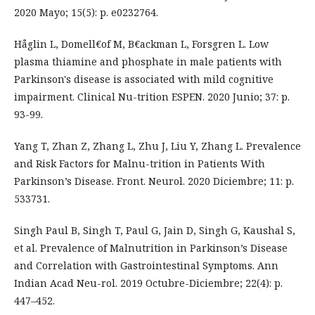
2020 Mayo; 15(5): p. e0232764.
Håglin L, Domell€of M, B€ackman L, Forsgren L. Low
plasma thiamine and phosphate in male patients with
Parkinson's disease is associated with mild cognitive
impairment. Clinical Nu-trition ESPEN. 2020 Junio; 37: p.
93-99.
Yang T, Zhan Z, Zhang L, Zhu J, Liu Y, Zhang L. Prevalence
and Risk Factors for Malnu-trition in Patients With
Parkinson’s Disease. Front. Neurol. 2020 Diciembre; 11: p.
533731.
Singh Paul B, Singh T, Paul G, Jain D, Singh G, Kaushal S,
et al. Prevalence of Malnutrition in Parkinson’s Disease
and Correlation with Gastrointestinal Symptoms. Ann
Indian Acad Neu-rol. 2019 Octubre-Diciembre; 22(4): p.
447–452.