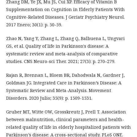
Zhang DM, Ye JX, Mu JS, Cui XP. Efficacy of Vitamin B
Supplementation on Cognition in Elderly Patients With
Cognitive-Related Diseases. J Geriatr Psychiatry Neurol.
2017 Enero; 30(1): p. 50-59.
Zhao N, Yang Y, Zhang L, Zhang Q, Balbuena L, Ungvari
GS, et al. Quality of life in Parkinson's disease: A
systematic review and meta-analysis of comparative
studies. CNS Neuro-sci Ther. 2021; 27(3): p. 270–279.
Rajan R, Brennan L, Bloem BR, Dahodwala N, Gardner J,
Goldman JG. Integrated Care in Parkinson’s Disease: A
Systematic Review and Meta-Analysis. Movement
Disorders. 2020 Julio; 35(9): p. 1509-1531.
Gruber MT, Witte OW, Grosskreutz J, Prell T. Association
between malnutrition, clinical parameters and health-
related quality of life in elderly hospitalized patients with
Parkinson’s disease: A cross-sectional study. PLoS ONE.