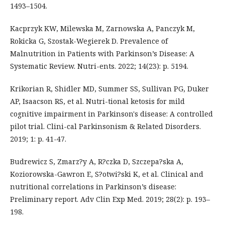
1493–1504.
Kacprzyk KW, Milewska M, Zarnowska A, Panczyk M,
Rokicka G, Szostak-Wegierek D. Prevalence of
Malnutrition in Patients with Parkinson’s Disease: A
Systematic Review. Nutri-ents. 2022; 14(23): p. 5194.
Krikorian R, Shidler MD, Summer SS, Sullivan PG, Duker
AP, Isaacson RS, et al. Nutri-tional ketosis for mild
cognitive impairment in Parkinson's disease: A controlled
pilot trial. Clini-cal Parkinsonism & Related Disorders.
2019; 1: p. 41-47.
Budrewicz S, Zmarz?y A, R?czka D, Szczepa?ska A,
Koziorowska-Gawron E, S?otwi?ski K, et al. Clinical and
nutritional correlations in Parkinson’s disease:
Preliminary report. Adv Clin Exp Med. 2019; 28(2): p. 193–
198.