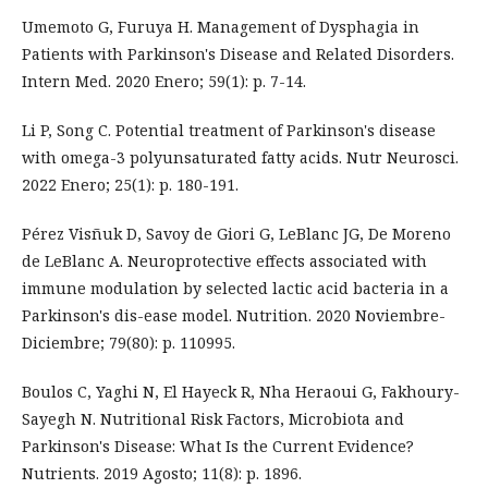
Umemoto G, Furuya H. Management of Dysphagia in
Patients with Parkinson's Disease and Related Disorders.
Intern Med. 2020 Enero; 59(1): p. 7-14.
Li P, Song C. Potential treatment of Parkinson's disease
with omega-3 polyunsaturated fatty acids. Nutr Neurosci.
2022 Enero; 25(1): p. 180-191.
Pérez Visñuk D, Savoy de Giori G, LeBlanc JG, De Moreno
de LeBlanc A. Neuroprotective effects associated with
immune modulation by selected lactic acid bacteria in a
Parkinson's dis-ease model. Nutrition. 2020 Noviembre-
Diciembre; 79(80): p. 110995.
Boulos C, Yaghi N, El Hayeck R, Nha Heraoui G, Fakhoury-
Sayegh N. Nutritional Risk Factors, Microbiota and
Parkinson's Disease: What Is the Current Evidence?
Nutrients. 2019 Agosto; 11(8): p. 1896.