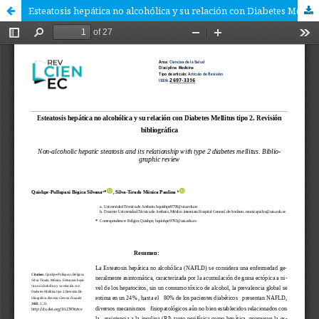
Esteatosis hepática no alcohólica y su relación con Diabetes Mellitus tipo 2. Revisión bibliográfica